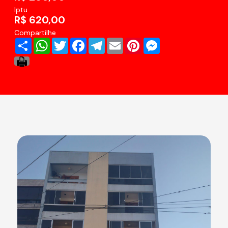
Iptu
R$ 620,00
Compartilhe
Share
WhatsApp
Twitter
Facebook
Telegram
Email
Pinterest
Messenger