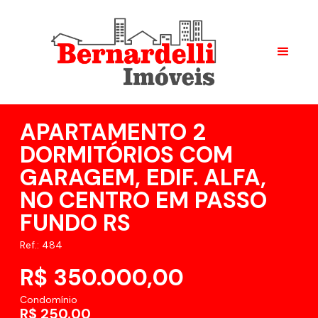
APARTAMENTO 2
DORMITÓRIOS COM
GARAGEM, EDIF. ALFA,
NO CENTRO EM PASSO
FUNDO RS
Ref.: 484
R$ 350.000,00
Condomínio
R$ 250,00