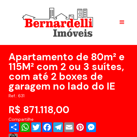
Apartamento de 80m² e
115M² com 2 ou 3 suítes,
com até 2 boxes de
garagem no lado do IE
Ref.: 631
R$ 871.118,00
Compartilhe
Share
WhatsApp
Twitter
Facebook
Telegram
Email
Pinterest
Messenger