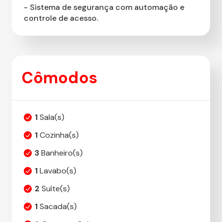
- Sistema de segurança com automação e
controle de acesso.
Cômodos
1
Sala(s)
1
Cozinha(s)
3
Banheiro(s)
1
Lavabo(s)
2
Suíte(s)
1
Sacada(s)