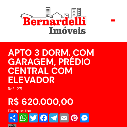
APTO 3 DORM. COM
GARAGEM, PRÉDIO
CENTRAL COM
ELEVADOR
Ref.: 271
R$ 620.000,00
Compartilhe
Share
WhatsApp
Twitter
Facebook
Telegram
Email
Pinterest
Messenger