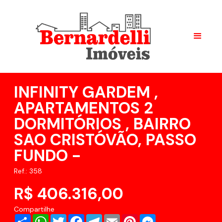
INFINITY GARDEM ,
APARTAMENTOS 2
DORMITÓRIOS , BAIRRO
SAO CRISTÓVÃO, PASSO
FUNDO -
Ref.: 358
R$ 406.316,00
Compartilhe
Share
WhatsApp
Twitter
Facebook
Telegram
Email
Pinterest
Messenger